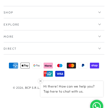
SHOP
EXPLORE
MORE
DIRECT
Modalità
di
pagamento
Hi there! How can we help you?
© 2026,
BCP S.R.L.
. - IT11160210966 - All rights reserved.
Tap here to chat with us.