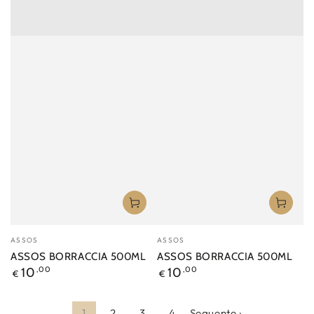
Venditore:
Venditore:
ASSOS
ASSOS
ASSOS BORRACCIA 500ML
ASSOS BORRACCIA 500ML
Prezzo
Prezzo
10
,00
10
,00
€
€
regolare
regolare
1
2
3
4
Seguente ›