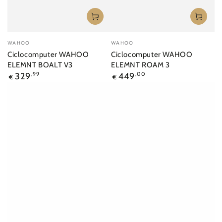
Venditore:
Venditore:
WAHOO
WAHOO
Ciclocomputer WAHOO
Ciclocomputer WAHOO
ELEMNT BOALT V3
ELEMNT ROAM 3
Prezzo
Prezzo
329
,99
449
,00
€
€
regolare
regolare