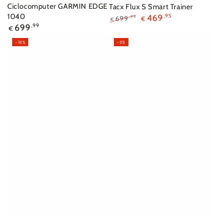
Ciclocomputer GARMIN EDGE
Tacx Flux S Smart Trainer
1040
469
,95
699
,99
€
€
Prezzo
699
,99
Prezzo
Il
€
regolare
regolare
prezzo
–18%
–8%
di
liquidazione