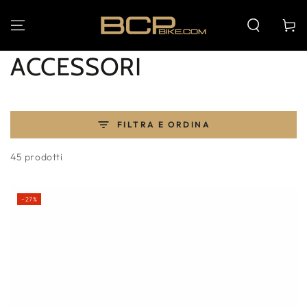
PASSA AL
CONTENUTO
Carello
Collezione:
ACCESSORI
FILTRA E ORDINA
45 prodotti
–27%