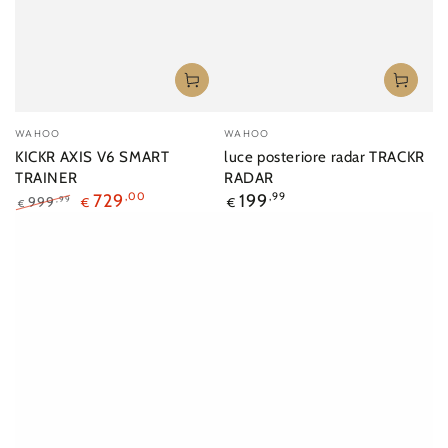
Venditore:
Venditore:
WAHOO
WAHOO
KICKR AXIS V6 SMART
luce posteriore radar TRACKR
TRAINER
RADAR
Prezzo
729
,00
199
,99
999
,99
€
€
€
regolare
Prezzo
Il
regolare
prezzo
di
liquidazione