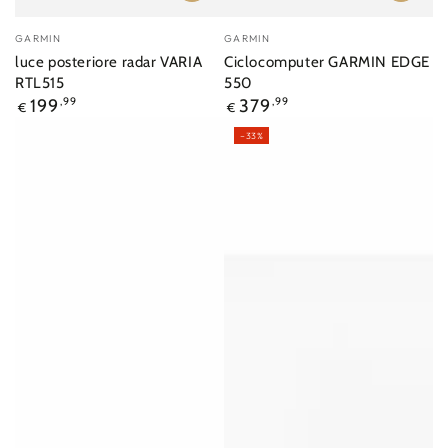
Venditore:
Venditore:
GARMIN
GARMIN
luce posteriore radar VARIA
Ciclocomputer GARMIN EDGE
RTL515
550
Prezzo
Prezzo
199
,99
379
,99
€
€
regolare
regolare
–33%