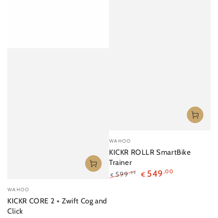
Venditore:
WAHOO
KICKR ROLLR SmartBike
Trainer
549
,00
599
,99
€
€
Prezzo
Il
Venditore:
WAHOO
regolare
prezzo
KICKR CORE 2 + Zwift Cog and
di
Click
liquidazione