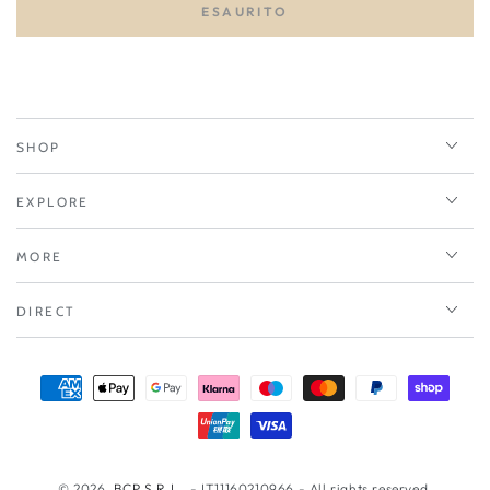
ESAURITO
per
per
LIV
LIV
ENVILIV
ENVILIV
ADVANCED
ADVANCED
1
1
2026
2026
SHOP
EXPLORE
MORE
DIRECT
Modalità
di
pagamento
© 2026,
BCP S.R.L.
. - IT11160210966 - All rights reserved.