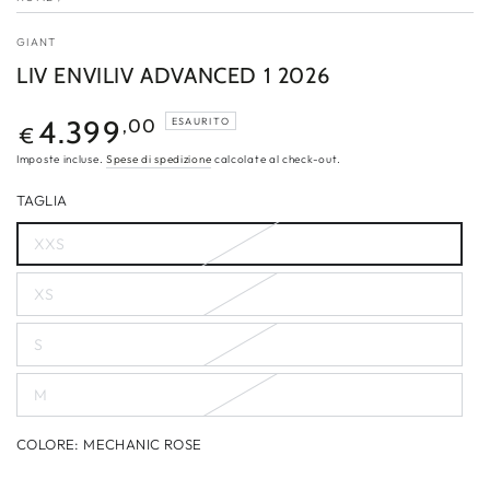
GIANT
LIV ENVILIV ADVANCED 1 2026
Prezzo
4.399
,00
ESAURITO
€
regolare
Imposte incluse.
Spese di spedizione
calcolate al check-out.
TAGLIA
XXS
Variante
esaurita
o
XS
non
Variante
disponibile
esaurita
o
S
non
Variante
disponibile
esaurita
o
M
non
Variante
disponibile
esaurita
o
COLORE:
MECHANIC ROSE
non
disponibile
Mechanic
Variante
Rose
esaurita