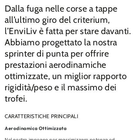
o
Dalla fuga nelle corse a tappe
non
disponibile
all’ultimo giro del criterium,
l’EnviLiv è fatta per stare davanti.
Abbiamo progettato la nostra
sprinter di punta per offrire
prestazioni aerodinamiche
ottimizzate, un miglior rapporto
rigidità/peso e il massimo dei
trofei.
CARATTERISTICHE PRINCIPALI
Aerodinamica Ottimizzata
Nel nostro impegno per massimizzare potenza ed