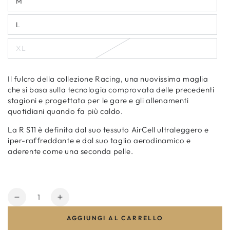
M
non
Variante
disponibile
esaurita
o
L
non
Variante
disponibile
esaurita
o
XL
non
Variante
disponibile
esaurita
o
non
Il fulcro della collezione Racing, una nuovissima maglia
disponibile
che si basa sulla tecnologia comprovata delle precedenti
stagioni e progettata per le gare e gli allenamenti
quotidiani quando fa più caldo.
La R S11 è definita dal suo tessuto AirCell ultraleggero e
iper-raffreddante e dal suo taglio aerodinamico e
aderente come una seconda pelle.
Quantità
Diminuisci
Aumenta
quantità
quantità
AGGIUNGI AL CARRELLO
per
per