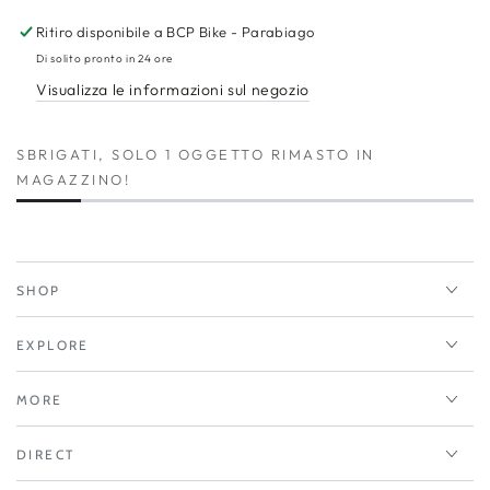
EQUIPE
EQUIPE
R
R
Ritiro disponibile a
BCP Bike - Parabiago
JERSEY
JERSEY
Di solito pronto in 24 ore
S11
S11
Visualizza le informazioni sul negozio
Terra
Terra
Sand
Sand
SBRIGATI, SOLO 1 OGGETTO RIMASTO IN
MAGAZZINO!
SHOP
EXPLORE
MORE
DIRECT